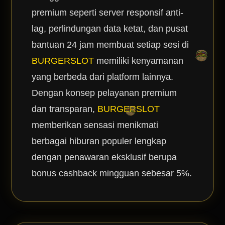
premium seperti server responsif anti-
lag, perlindungan data ketat, dan pusat
bantuan 24 jam membuat setiap sesi di
BURGERSLOT
memiliki kenyamanan
yang berbeda dari platform lainnya.
Dengan konsep pelayanan premium
dan transparan,
BURGERSLOT
memberikan sensasi menikmati
berbagai hiburan populer lengkap
dengan penawaran eksklusif berupa
bonus cashback mingguan sebesar 5%.