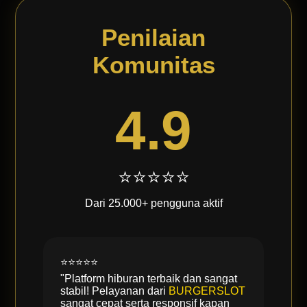
Penilaian
Komunitas
4.9
⭐⭐⭐⭐⭐
Dari 25.000+ pengguna aktif
⭐⭐⭐⭐⭐
"Platform hiburan terbaik dan sangat
stabil! Pelayanan dari
BURGERSLOT
sangat cepat serta responsif kapan