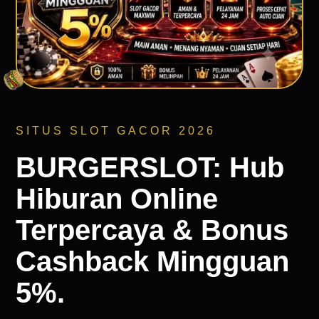
SITUS SLOT GACOR 2026
BURGERSLOT: Hub
Hiburan Online
Terpercaya & Bonus
Cashback Mingguan
5%.